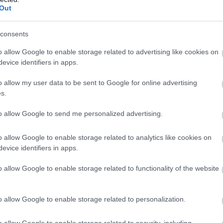
Out
consents
Litec CWB-IC30
o allow Google to enable storage related to advertising like cookies on
evice identifiers in apps.
Litec CWB-IC30 Crowd Barrier Inside Corner 30deg - Ασημί
o allow my user data to be sent to Google for online advertising
s.
Κατόπιν Παραγγελίας
to allow Google to send me personalized advertising.
o allow Google to enable storage related to analytics like cookies on
evice identifiers in apps.
Litec CWB-IC90
o allow Google to enable storage related to functionality of the website
Litec CWB-IC90 Crowd Barrier Inside Corner 90deg - Ασημί
o allow Google to enable storage related to personalization.
o allow Google to enable storage related to security, including