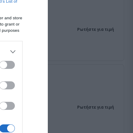
B’s List of
er and store
to grant or
Ρωτήστε για τιμή
ed purposes
4 washers)
Ρωτήστε για τιμή