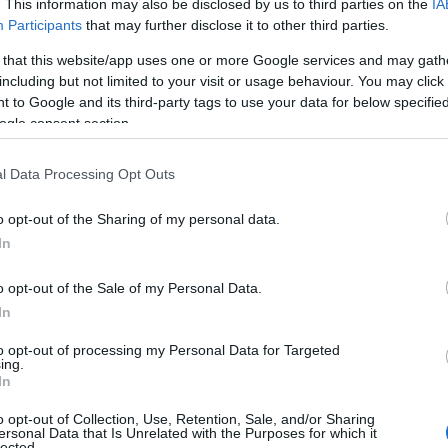
. This information may also be disclosed by us to third parties on the
IA
Participants
that may further disclose it to other third parties.
Litec CWB-EG Crowd Barrier Emergency Gate - Ασημί
 that this website/app uses one or more Google services and may gath
including but not limited to your visit or usage behaviour. You may click 
 to Google and its third-party tags to use your data for below specifi
ogle consent section.
Κατόπιν Παραγγελίας
l Data Processing Opt Outs
o opt-out of the Sharing of my personal data.
In
Litec CWB-FC
o opt-out of the Sale of my Personal Data.
In
Litec CWB-FC Crowd Barrier Σετ Συναρμολόγησης (3 pin, 2 nuts, 2 bolts, 
to opt-out of processing my Personal Data for Targeted
ing.
In
Κατόπιν Παραγγελίας
o opt-out of Collection, Use, Retention, Sale, and/or Sharing
ersonal Data that Is Unrelated with the Purposes for which it
lected.