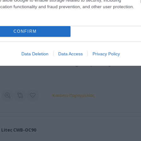
cation functionality and fraud prevention, and other user protection.
Κατόπιν Παραγγελίας
CONFIRM
Litec CWB-LHA
Data Deletion
Data Access
Privacy Policy
Litec CWB-LHA Crowd Barrier Level Height Adapter - Ασημί
Κατόπιν Παραγγελίας
Litec CWB-OC90