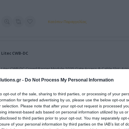
Κατόπιν Παραγγελίας
Litec CWB-DC
Litec CWB-DC Crowd Barrier Module 1035 Gate Access & Cable Slot -Αση
utions.gr -
Do Not Process My Personal Information
to opt-out of the sale, sharing to third parties, or processing of your per
Κατόπιν Παραγγελίας
formation for targeted advertising by us, please use the below opt-out s
r selection. Please note that after your opt-out request is processed y
eing interest-based ads based on personal information utilized by us or
disclosed to third parties prior to your opt-out. You may separately opt-
losure of your personal information by third parties on the IAB’s list of
Litec CWB-EG