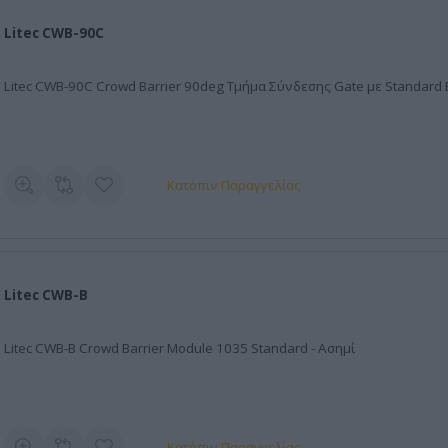
απαραγωγής Ήχου
μεία Ανάρτησης
ροδέκτες Οπής
αχείρισης Φωτιστικών
Litec CWB-90C
Λάμπες
υτικά Κλειδιά
ισχυτές
χεδιασμός
ρελκόμενα για
ωτισμού
Litec CWB-90C Crowd Barrier 90deg Τμήμα Σύνδεσης Gate με Standard B
οπλισμό Ανάρτησης
Κατόπιν Παραγγελίας
Litec CWB-B
Litec CWB-B Crowd Barrier Module 1035 Standard - Ασημί
Κατόπιν Παραγγελίας