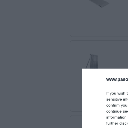
www.pasol
If you wish 
sensitive in
confirm you
continue se
information 
further disc