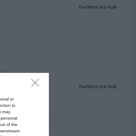
Ρωτήστε για τιμή
μί
Ρωτήστε για τιμή
sonal or
ection to
ou may
 personal
out of the
 downstream