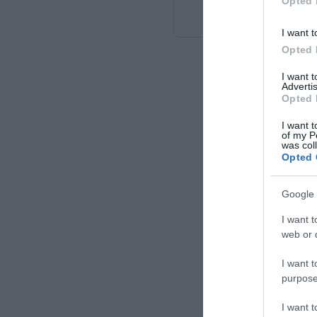
Opted 
I want t
Opted 
I want 
Advertis
Opted 
I want t
of my P
was col
Opted 
Google 
I want t
web or d
I want t
purpose
I want 