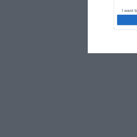
I want t
web or d
I want t
or app.
I want t
I want t
authenti