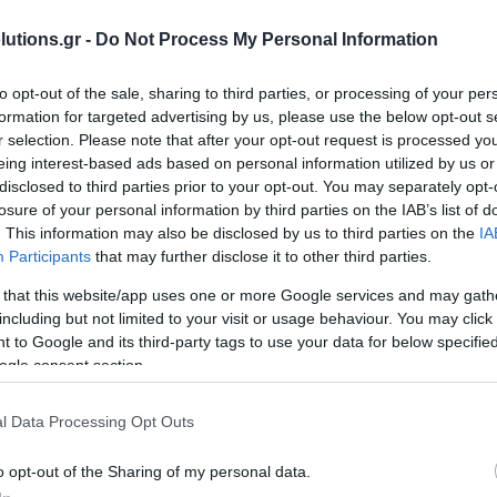
απαραγωγής Ήχου
μεία Ανάρτησης
ροδέκτες Οπής
αχείρισης Φωτιστικών
Doughty T33300
utions.gr -
Do Not Process My Personal Information
Λάμπες
υτικά Κλειδιά
ισχυτές
χεδιασμός
ρελκόμενα για
ωτισμού
to opt-out of the sale, sharing to third parties, or processing of your per
Doughty Τ33300 Σύνδεσμος από Χάλυβα για Στήριξη Σωλήνας Φ48mm 
οπλισμό Ανάρτησης
formation for targeted advertising by us, please use the below opt-out s
r selection. Please note that after your opt-out request is processed y
eing interest-based ads based on personal information utilized by us or
disclosed to third parties prior to your opt-out. You may separately opt-
Διαθέσιμο 10 εως 30 ημέρες
losure of your personal information by third parties on the IAB’s list of
. This information may also be disclosed by us to third parties on the
IA
Participants
that may further disclose it to other third parties.
 that this website/app uses one or more Google services and may gath
including but not limited to your visit or usage behaviour. You may click 
Doughty T34100
 to Google and its third-party tags to use your data for below specifi
ogle consent section.
Doughty T34100 Επιτοίχιος Βραχίονας "L" από Σίδηρο 195mm x 242
l Data Processing Opt Outs
o opt-out of the Sharing of my personal data.
Διαθέσιμο 10 εως 30 ημέρες