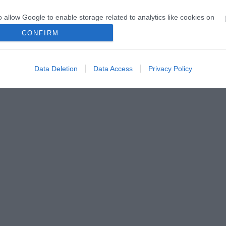
o allow Google to enable storage related to analytics like cookies on
evice identifiers in apps.
CONFIRM
o allow Google to enable storage related to functionality of the website
Data Deletion
Data Access
Privacy Policy
o allow Google to enable storage related to personalization.
o allow Google to enable storage related to security, including
cation functionality and fraud prevention, and other user protection.