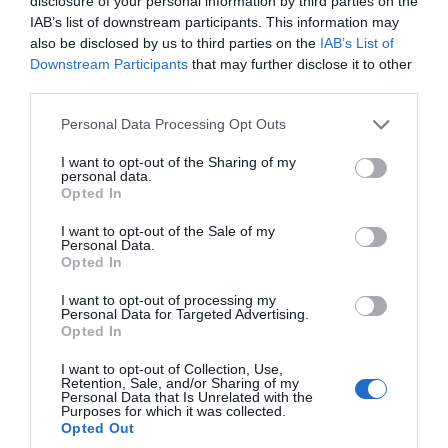
disclosure of your personal information by third parties on the
IAB’s list of downstream participants. This information may
also be disclosed by us to third parties on the
IAB’s List of
Downstream Participants
that may further disclose it to other
third parties.
Litec KSP
Please note that this website/app uses one or more Google
Personal Data Processing Opt Outs
services and may gather and store information including but
Αμεσα Διαθέσιμο
not limited to your visit or usage behaviour. You may click to
I want to opt-out of the Sharing of my
personal data.
grant or deny consent to Google and its third-party tags to
Opted In
use your data for below specified purposes in below Google
Ρωτήστε για τιμή
consent section.
I want to opt-out of the Sale of my
Personal Data.
Opted In
I want to opt-out of processing my
Personal Data for Targeted Advertising.
Opted In
I want to opt-out of Collection, Use,
Retention, Sale, and/or Sharing of my
Personal Data that Is Unrelated with the
Purposes for which it was collected.
Opted Out