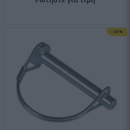
-
30
%